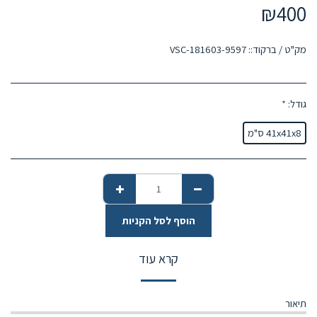
₪
400
מק"ט / ברקוד::
9597-VSC-181603
גודל:
*
41x41x8 ס"מ
הוסף לסל הקניות
קרא עוד
תיאור