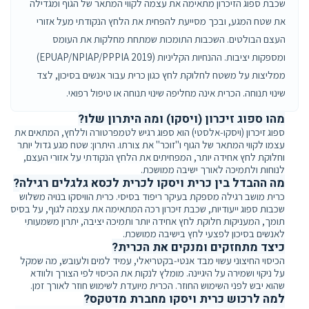
שכבת ספוג הזיכרון מתאימה את עצמה לקווי המתאר של הגוף ומגדילה
את שטח המגע, ובכך מסייעת להפחית את הלחץ הנקודתי מעל אזורי
העצם הבולטים. השכבות התומכות שמתחת מחלקות את העומס
ומספקות יציבות. ההנחיות הקליניות (EPUAP/NPIAP/PPPIA 2019)
ממליצות על משטח לחלוקת לחץ כגון כרית עבור אנשים בסיכון, לצד
שינוי תנוחה. הכרית אינה מחליפה שינוי תנוחה או טיפול רפואי.
מהו ספוג זיכרון (ויסקו) ומה היתרון שלו?
ספוג זיכרון (ויסקו‑אלסטי) הוא ספוג רגיש לטמפרטורה וללחץ, המתאים את
עצמו לקווי המתאר של הגוף ו"זוכר" את צורתו. היתרון: שטח מגע גדול יותר
וחלוקת לחץ אחידה יותר, המפחיתים את הלחץ הנקודתי על אזורי העצם,
לנוחות ולתמיכה לאורך ישיבה ממושכת.
מה ההבדל בין כרית ויסקו לכרית לכסא גלגלים רגילה?
כרית מושב רגילה מספקת בעיקר ריפוד בסיסי. כרית הוויסקו בנויה משלוש
שכבות ספוג ייעודיות, שכבת זיכרון רכה המתאימה את עצמה לגוף, על בסיס
תומך, המעניקות חלוקת לחץ אחידה יותר ותמיכה יציבה, יתרון משמעותי
לאנשים בסיכון לפצעי לחץ בישיבה ממושכת.
כיצד מתחזקים ומנקים את הכרית?
הכיסוי החיצוני עשוי מבד אנטי‑בקטריאלי, עמיד למים ולעובש, מה שמקל
על ניקוי ושמירה על היגיינה. מומלץ לנקות את הכיסוי לפי הצורך ולוודא
שהוא יבש לפני השימוש החוזר. הכרית מיועדת לשימוש חוזר לאורך זמן.
למה לרכוש כרית ויסקו מחברת מדטקס?