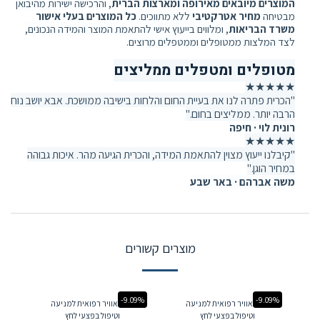
המוצרים מיובאים מאירופה ומארצות הברית
, והרכישה ישירות מהיבואן
מבטיחה
מחיר אטרקטיבי
ללא מתווכים.
כל המוצרים בעלי אישור
משרד הבריאות
, ומלווים בייעוץ אישי להתאמת המוצר והמידה הנכונים,
לצד המלצות ממטופלים וממטפלים מרוצים.
מטופלים ומטפלים ממליצים
★★★★★
"הכרית פתרה לנו את בעיית החום והלחות בישיבה ממושכת. אבא יושב נוח
הרבה יותר. ממליצים בחום."
רונית לוי · חיפה
★★★★★
"קיבלנו ייעוץ מצוין להתאמת המידה, והכרית הגיעה מהר. איכות גבוהה
במחיר הוגן."
משה אברהם · באר שבע
מוצרים קשורים
-9.09%
-9.09%
כרית אוויר רפואית למניעה
כרית אוויר רפואית למניעה
וטיפול בפצעי לחץ
וטיפול בפצעי לחץ