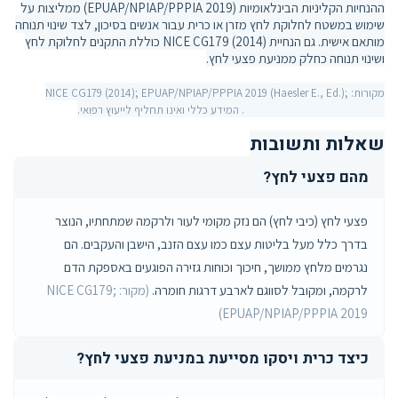
ההנחיות הקליניות הבינלאומיות (EPUAP/NPIAP/PPPIA 2019) ממליצות על
שימוש במשטח לחלוקת לחץ מזרן או כרית עבור אנשים בסיכון, לצד שינוי תנוחה
מותאם אישית. גם הנחיית NICE CG179 (2014) כוללת התקנים לחלוקת לחץ
ושינוי תנוחה כחלק ממניעת פצעי לחץ.
מקורות: NICE CG179 (2014); EPUAP/NPIAP/PPPIA 2019 (Haesler E., Ed.);
Cochrane — Support surfaces. המידע כללי ואינו תחליף לייעוץ רפואי.
שאלות ותשובות
מהם פצעי לחץ?
פצעי לחץ (כיבי לחץ) הם נזק מקומי לעור ולרקמה שמתחתיו, הנוצר
בדרך כלל מעל בליטות עצם כמו עצם הזנב, הישבן והעקבים. הם
נגרמים מלחץ ממושך, חיכוך וכוחות גזירה הפוגעים באספקת הדם
לרקמה, ומקובל לסווגם לארבע דרגות חומרה.
(מקור: NICE CG179;
EPUAP/NPIAP/PPPIA 2019)
כיצד כרית ויסקו מסייעת במניעת פצעי לחץ?