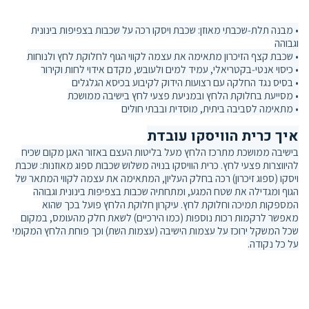
• מבנה תלת‑שכבתי מאוזן: שכבת ויסקו רכה על שכבות בצפיפות בינונית
וגבוהה
• שכבת קצף הזיכרון מתאימה את עצמה לקווי הגוף לחלוקת לחץ ולנוחות
• כיסוי אנטי‑בקטריאלי, עמיד למים ולעובש, מקדם אידוי לחות וקירור
• בסיס נגד החלקה עם רצועות הידוק לקיבוע בכיסא הגלגלים
• מסייעת בחלוקת הלחץ ובמניעת פצעי לחץ בישיבה ממושכת
• מתאימה לסביבה ביתית, מוסדית ובבתי חולים
איך כרית הוויסקו עובדת
בישיבה ממושכת מתרכז הלחץ מעל בליטות העצם באזור האגן מקום שכיח
להיווצרות פצעי לחץ. כרית הוויסקו בנויה משלוש שכבות ספוג מאוזנות: שכבת
ויסקו (ספוג זיכרון) רכה בחלק העליון, המתאימה את עצמה לקווי המתאר של
הגוף ומגדילה את שטח המגע, ומתחתיה שכבות בצפיפות בינונית וגבוהה
המספקות תמיכה וחלוקת לחץ. עיקרון חלוקת הלחץ פועל בכך שהוא
מאפשר לרקמות רכות נוספות (כמו הירכיים) לשאת חלק מהעומס, במקום
שכל המשקל ירוכז על עצמות הישיבה (עצמות השת) וכך פוחת הלחץ המקומי
על כל נקודה.