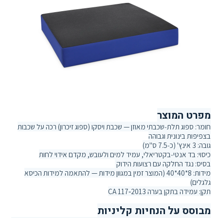
מפרט המוצר
חומר: ספוג תלת‑שכבתי מאוזן — שכבת ויסקו (ספוג זיכרון) רכה על שכבות
בצפיפות בינונית וגבוהה
גובה: 3 אינץ' (כ‑7.5 ס"מ)
כיסוי: בד אנטי‑בקטריאלי, עמיד למים ולעובש, מקדם אידוי לחות
בסיס: נגד החלקה עם רצועות הידוק
מידות: 8*40*40 (המוצר זמין במגוון מידות — להתאמה למידות הכיסא
גלגלים)
תקן: עמידה בתקן בערה CA 117‑2013
מבוסס על הנחיות קליניות