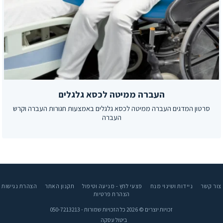
העברה ממיטה לכסא גלגלים
סרטון המדגים העברה ממיטה לכסא גלגלים באמצעות חגורות העברה וקרש
העברה
ר קשר
ניידות ושינוי מנח
פצעי לחץ - מניעה וטיפול
תקנון האתר
הצהרת נגישות
הצהרת פרטיות
זכויות יוצרים © 2026 כל הזכויות שמורות -
050-7213213
ביטול עסקה