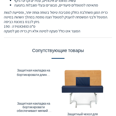
עשויה מחומרים איכותיים, עמידים וקלים לניקוי
מתאימה למטופלים סיעודיים, מבוגרים ובעלי מוגבלות בתנועה
כרית המגן משתלבת כחלק מסביבת טיפול בטוחה ונוחה יותר, ומסייעת לצוות
המטפל ולבני המשפחה להעניק למטופל הגנה נוספת במהלך השהות במיטה.
ניתן לכבס במכונת כביסה.
מידה : 190X34X3 ס"מ
המוצר אינו כולל מעקה למיטה אלא רק כרית מגן למעקה
Сопутствующие товары
Защитная накладка на
бортик кровати длиной
140 см.
Защитная накладка на
бортик кровати
обеспечивает мягкий и
Защитный чехол для
безопасный защитный