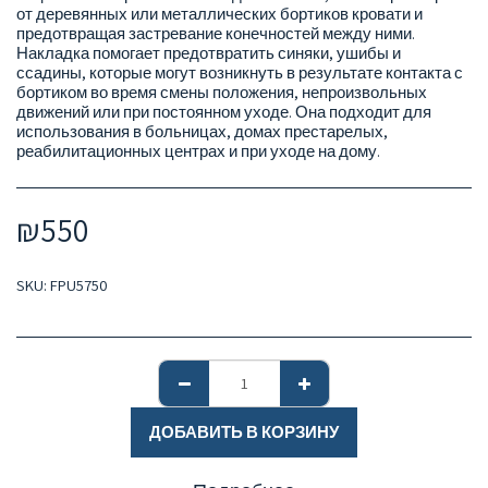
от деревянных или металлических бортиков кровати и
предотвращая застревание конечностей между ними.
Накладка помогает предотвратить синяки, ушибы и
ссадины, которые могут возникнуть в результате контакта с
бортиком во время смены положения, непроизвольных
движений или при постоянном уходе. Она подходит для
использования в больницах, домах престарелых,
реабилитационных центрах и при уходе на дому.
₪
550
SKU:
FPU5750
ДОБАВИТЬ В КОРЗИНУ