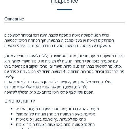
Подробнее
Описание
כרית המגן למעקה מיטה מספקת שכבת הגנה רכה ובטוחה למטופלים
המרותקים למיטה או בעלי מוגבלות בתנועה, תוך הפחתת הסיכון לפגיעות
ממעקות עץ או מתכת במיטה ומניעת החדרת הגפיים בין סורגי המעקה.
הכרית מסייעת במניעת חבלות, מכות ושפשופים העלולים להיגרם כתוצאה ממגע
עם המעקה בזמן שינוי תנוחה, תנועות לא רצוניות או טיפול סיעודי שוטף. היא
מתאימה לשימוש בבתי חולים, מוסדות סיעודיים, מרכזי שיקום וגם לטיפול ביתי.
ניתן להרכבה ופירוק במהירות הודות ל -4 רצועות הידוק לאורכו בעלות סגירה עם
קליפס.
החלק החיצוני של המגן מעקה עשוי פוליאוריטן שהוא בד פוליאסטר אטום
לנוזלים, נושם, חסין אש, אנטי בקטריאלי ואנטי פטרייתי.
הפנים עשוי קצף פוליאוריטן ברוחב 25 מ"מ הנשלף לשטיפה.
יתרונות מרכזיים
מעניקה הגנה רכה ונעימה מפני פגיעות במעקות המיטה
מסייעת בשיפור תחושת הביטחון והנוחות של המטופל
מתאימה למעקות עץ ומתכת במגוון סוגי מיטות
התקנה פשוטה ונוחה באמצעות רצועות חיבור יציבות