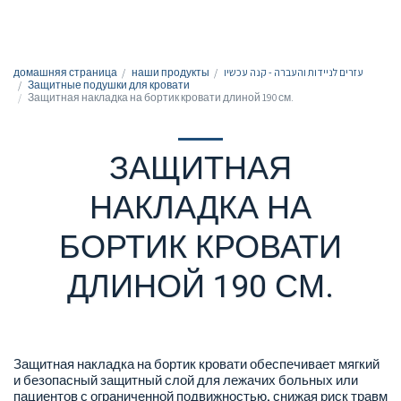
050-7213213
домашняя страница
наши продукты
עזרים לניידות והעברה - קנה עכשיו
Защитные подушки для кровати
Защитная накладка на бортик кровати длиной 190 см.
ЗАЩИТНАЯ
НАКЛАДКА НА
БОРТИК КРОВАТИ
ДЛИНОЙ 190 СМ.
Защитная накладка на бортик кровати обеспечивает мягкий
и безопасный защитный слой для лежачих больных или
пациентов с ограниченной подвижностью, снижая риск травм