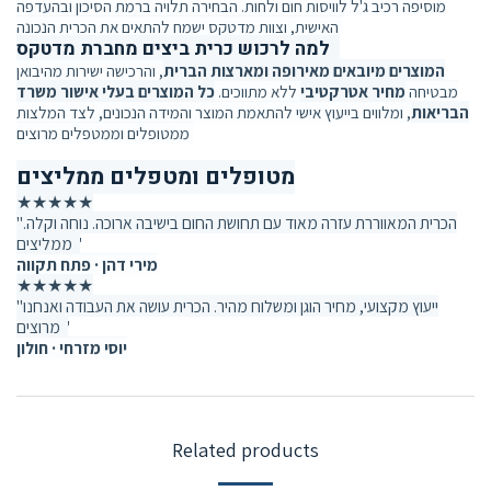
מוסיפה רכיב ג'ל לוויסות חום ולחות. הבחירה תלויה ברמת הסיכון ובהעדפה
האישית, וצוות מדטקס ישמח להתאים את הכרית הנכונה.
למה לרכוש כרית ביצים מחברת מדטקס?
המוצרים מיובאים מאירופה ומארצות הברית
, והרכישה ישירות מהיבואן
מבטיחה
מחיר אטרקטיבי
ללא מתווכים.
כל המוצרים בעלי אישור משרד
הבריאות
, ומלווים בייעוץ אישי להתאמת המוצר והמידה הנכונים, לצד המלצות
ממטופלים וממטפלים מרוצים.
מטופלים ומטפלים ממליצים
★★★★★
"הכרית המאווררת עזרה מאוד עם תחושת החום בישיבה ארוכה. נוחה וקלה.
ממליצים."
מירי דהן · פתח תקווה
★★★★★
"ייעוץ מקצועי, מחיר הוגן ומשלוח מהיר. הכרית עושה את העבודה ואנחנו
מרוצים."
יוסי מזרחי · חולון
Related products