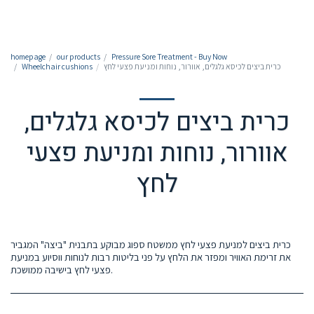
050-7213213
homepage
our products
Pressure Sore Treatment - Buy Now
כרית ביצים לכיסא גלגלים, אוורור, נוחות ומניעת פצעי לחץ
Wheelchair cushions
כרית ביצים לכיסא גלגלים,
אוורור, נוחות ומניעת פצעי
לחץ
כרית ביצים למניעת פצעי לחץ ממשטח ספוג מבוקע בתבנית "ביצה" המגביר
את זרימת האוויר ומפזר את הלחץ על פני בליטות רבות לנוחות ווסיוע במניעת
פצעי לחץ בישיבה ממושכת.