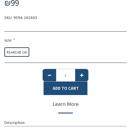
₪
99
SKU:
9594-161603
size:
*
41x41x8 cm
ADD TO CART
Learn More
Description