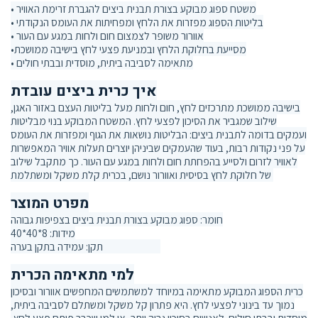
• משטח ספוג מבוקע בצורת תבנית ביצים להגברת זרימת האוויר
• בליטות הספוג מפזרות את הלחץ ומפחיתות את העומס הנקודתי
• אוורור משופר לצמצום חום ולחות במגע עם העור
מסייעת בחלוקת הלחץ ובמניעת פצעי לחץ בישיבה ממושכת
•
• מתאימה לסביבה ביתית, מוסדית ובבתי חולים
איך כרית ביצים עובדת
בישיבה ממושכת מתרכזים לחץ, חום ולחות מעל בליטות העצם באזור האגן,
שילוב שמגביר את הסיכון לפצעי לחץ. המשטח המבוקע בנוי מבליטות
ועמקים בדומה לתבנית ביצים: הבליטות נושאות את הגוף ומפזרות את העומס
על פני נקודות רבות, בעוד שהעמקים שביניהן יוצרים תעלות אוויר המאפשרות
לאוויר לזרום ולסייע בהפחתת חום ולחות במגע עם העור. כך מתקבל שילוב
של חלוקת לחץ בסיסית ואוורור נושם, בכרית קלת משקל ומשתלמת.
מפרט המוצר
חומר: ספוג מבוקע בצורת תבנית ביצים בצפיפות גבוהה
מידות: 8*40*40
תקן: עמידה בתקן בערה CA 117‑2013
למי מתאימה הכרית
כרית הספוג המבוקע מתאימה במיוחד למשתמשים המחפשים אוורור ובסיכון
נמוך עד בינוני לפצעי לחץ. היא פתרון קל משקל ומשתלם לסביבה ביתית,