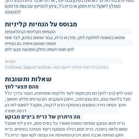
מוסדית ובבתי חולים. לאנשים בסיכון גבוה יותר, או למי שכבר פיתח פצע לחץ,
מומלץ לשקול כרית ויסקו או כרית ג'ל, וניתן להתייעץ עם צוות מדטקס
להתאמה.
מבוסס על הנחיות קליניות
ההנחיות הקליניות הבינלאומיות (EPUAP/NPIAP/PPPIA 2019) ממליצות על
שימוש במשטח לחלוקת לחץ, מזרן או כרית, עבור אנשים בסיכון, לצד שינוי
תנוחה מותאם אישית. גם הנחיית NICE CG179 (2014) כוללת התקנים לחלוקת
לחץ ושינוי תנוחה כחלק ממניעת פצעי לחץ.
מקורות: NICE CG179 (2014); EPUAP/NPIAP/PPPIA 2019 (Haesler E., Ed.);
Cochrane, Support surfaces. המידע כללי ואינו תחליף לייעוץ רפואי.
שאלות ותשובות
מהם פצעי לחץ?
פצעי לחץ (כיבי לחץ) הם נזק מקומי לעור ולרקמה שמתחתיו, הנוצר בדרך כלל
מעל בליטות עצם, כמו עצם הזנב, הישבן והעקבים. הם נגרמים מלחץ ממושך,
חיכוך וכוחות גזירה הפוגעים באספקת הדם לרקמה, ומקובל לסווגם לארבע
(מקור: NICE CG179; EPUAP/NPIAP/PPPIA 2019)
דרגות חומרה.
מה היתרון של כרית ביצים מבוקע?
כרית ספוג מבוקע מוסיפה משטח מאוורר על בסיס ספוג, יתרון למי שסובל
מחום ולחות בישיבה. כרית ספוג רגילה מספקת ריפוד ותמיכה בסיסיים. כרית
ויסקו מוסיפה שכבת ספוג זיכרון המתאימה את עצמה לקווי הגוף. כרית ג'ל