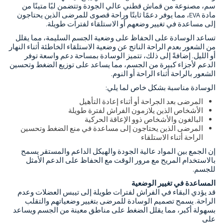
سم، مصنوعة من قماش قطني عالي الجودة وتتضمن لبًا متينًا من
مادة EVA، مما يوفر دعمًا ثابتًا وراحة قصوى للمرضى الذين يحتاجون
إلى مساعدة في تغيير وضعهم أو الاستلقاء لفترات طويلة.
تساعد الوسادة على الحفاظ على وضعية الجسم السليمة، مما يقلل
من الشعور بعدم الراحة الناتج عن وضعية الاستلقاء الخاطئة أثناء النهار
أو الليل. إضافةً إلى ذلك، تتميز الوسادة بمساحة دعم واسعة توفر
الدعم لأجزاء كبيرة من الجسم، مما يساعد على توزيع الضغط وتحسين
الشعور بالراحة أثناء الراحة أو النوم.
الوسادة مناسبة بشكل خاص لما يلي:
المرضى بعد الجراحة أو أثناء إعادة التأهيل
الأشخاص الذين يلازمون الفراش لفترة طويلة
البالغون والأشخاص ذوو الإعاقة الحركية
المرضى الذين يحتاجون إلى مساعدة في منع الضغط وتحسين
الراحة أثناء الاستلقاء
إن الجمع بين المواد عالية الجودة والهيكل الداعم والمستقر يسمح
بالاستخدام المريح مع مرور الوقت مع الحفاظ على الدعم الأمثل
للجسم.
المساعدة في تغيير الوضعية
قد يؤدي البقاء في الفراش لفترات طويلة إلى تيبس العضلات وعدم
الراحة. يسمح تصميم الوسادة للمرضى بتغيير وضعياتهم والتقلب
بسهولة أكبر، مما يقلل الضغط على مناطق معينة من الجسم ويساعد
على