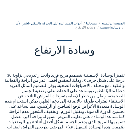
050-7213213
الصفحة الرئيسية
منتجاتنا
أدوات المساعدة على الحركة والتنقل - اشترِ الآن
وسادة إسفينية
وسادة الارتفاع
وسادة الارتفاع
تتميز الوسادة الإسفينية بتصميم مريح فريد وانحدار تدريجي بزاوية 30
درجة على شكل حرف R، وذلك لتحقيق أقصى قدر من الراحة والفعالية
والتكيف مع مختلف الاحتياجات الصحية. يوفر التصميم المائل الفريد
دعمًا مثاليًا للظهر، ويساعد على الحفاظ على وضعية الجسم
الصحيحة، ويقلل من خطر الإصابة بتقرحات الفراش الناتجة عن
الاستلقاء لفترات طويلة. بالإضافة إلى دعم الظهر، يمكن استخدام هذه
الوسادة متعددة الأغراض لرفع الساقين أو الركبتين، مما يساعد على
تحسين الدورة الدموية، وتقليل التورم، وتخفيف الشعور بعدم الراحة.
كما تساعد الوسادة على تقليب المريض بسهولة وراحة أكبر، بفضل
تصميمها المريح الذي يدعم الجسم بشكل أفضل أثناء تغيير الوضعيات.
صُممت هذه الوسادة لتسهيل علاج المرضى طريحي الفراش لفترات